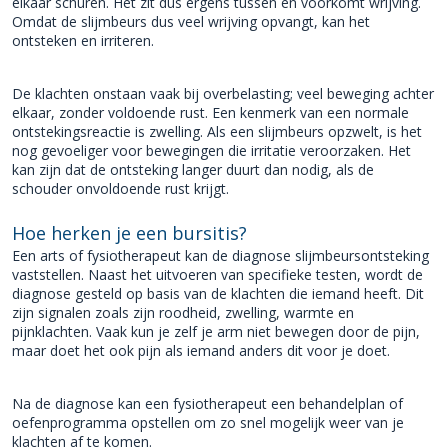
elkaar schuren. Het zit dus ergens tussen en voorkomt wrijving.
Omdat de slijmbeurs dus veel wrijving opvangt, kan het
ontsteken en irriteren.
De klachten onstaan vaak bij overbelasting; veel beweging achter
elkaar, zonder voldoende rust. Een kenmerk van een normale
ontstekingsreactie is zwelling. Als een slijmbeurs opzwelt, is het
nog gevoeliger voor bewegingen die irritatie veroorzaken. Het
kan zijn dat de ontsteking langer duurt dan nodig, als de
schouder onvoldoende rust krijgt.
Hoe herken je een bursitis?
Een arts of fysiotherapeut kan de diagnose slijmbeursontsteking
vaststellen. Naast het uitvoeren van specifieke testen, wordt de
diagnose gesteld op basis van de klachten die iemand heeft. Dit
zijn signalen zoals zijn roodheid, zwelling, warmte en
pijnklachten. Vaak kun je zelf je arm niet bewegen door de pijn,
maar doet het ook pijn als iemand anders dit voor je doet.
Na de diagnose kan een fysiotherapeut een behandelplan of
oefenprogramma opstellen om zo snel mogelijk weer van je
klachten af te komen.