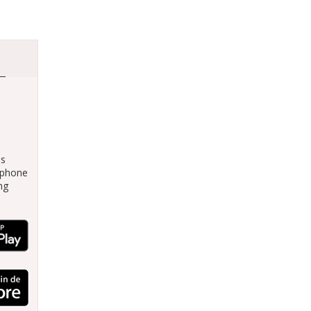
es
tphone
ng