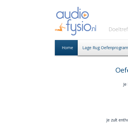
Doeltre
Home
Lage Rug Oefenprogra
Oef
Je
Je zult enth