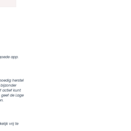
 goede app.
poedig herstel
 bijzonder
actief kunt
 geef de Lage
en.
lijk vrij te