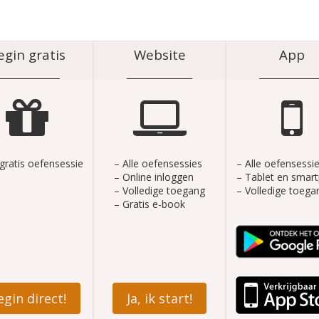
egin gratis
Website
App
gratis oefensessie
– Alle oefensessies
– Alle oefensessi
– Online inloggen
– Tablet en smar
– Volledige toegang
– Volledige toega
– Gratis e-book
egin direct!
Ja, ik start!