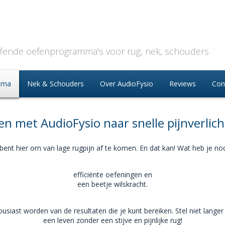
ffende oefenprogramma's voor rug, nek, schouders
mma
Nek & Schouders
Over AudioFysio
Reviews
Con
en met AudioFysio naar snelle pijnverlich
 bent hier om van lage rugpijn af te komen. En dat kan! Wat heb je nod
efficiënte oefeningen en
een beetje wilskracht.
ousiast worden van de resultaten die je kunt bereiken. Stel niet langer
een leven zonder een stijve en pijnlijke rug!