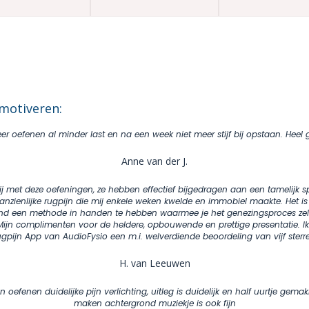
motiveren:
er oefenen al minder last en na een week niet meer stijf bij opstaan. Heel
Anne van der J.
lij met deze oefeningen, ze hebben effectief bijgedragen aan een tamelijk s
nzienlijke rugpijn die mij enkele weken kwelde en immobiel maakte. Het is
d een methode in handen te hebben waarmee je het genezingsproces zelf 
Mijn complimenten voor de heldere, opbouwende en prettige presentatie. Ik
gpijn App van AudioFysio een m.i. welverdiende beoordeling van vijf sterr
H. van Leeuwen
oefenen duidelijke pijn verlichting, uitleg is duidelijk en half uurtje gemakke
maken achtergrond muziekje is ook fijn