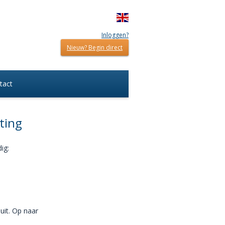
Inloggen?
Nieuw? Begin direct
tact
ting
ig:
 uit. Op naar