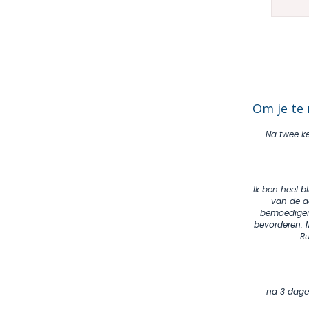
Om je te 
Na twee ke
Ik ben heel b
van de aa
bemoedigen
bevorderen. 
Ru
na 3 dagen 