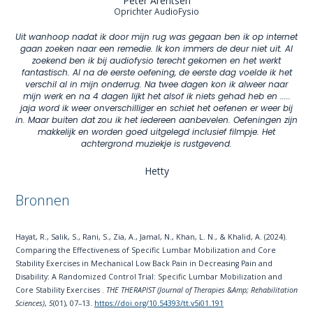
Peter Arentsen
Oprichter AudioFysio
Uit wanhoop nadat ik door mijn rug was gegaan ben ik op internet
gaan zoeken naar een remedie. Ik kon immers de deur niet uit. Al
zoekend ben ik bij audiofysio terecht gekomen en het werkt
fantastisch. Al na de eerste oefening, de eerste dag voelde ik het
verschil al in mijn onderrug. Na twee dagen kon ik alweer naar
mijn werk en na 4 dagen lijkt het alsof ik niets gehad heb en .....
jaja word ik weer onverschilliger en schiet het oefenen er weer bij
in. Maar buiten dat zou ik het iedereen aanbevelen. Oefeningen zijn
makkelijk en worden goed uitgelegd inclusief filmpje. Het
achtergrond muziekje is rustgevend.
Hetty
Bronnen
Hayat, R., Salik, S., Rani, S., Zia, A., Jamal, N., Khan, L. N., & Khalid, A. (2024).
Comparing the Effectiveness of Specific Lumbar Mobilization and Core
Stability Exercises in Mechanical Low Back Pain in Decreasing Pain and
Disability: A Randomized Control Trial: Specific Lumbar Mobilization and
Core Stability Exercises .
THE THERAPIST (Journal of Therapies &Amp; Rehabilitation
Sciences)
,
5
(01), 07–13.
https://doi.org/10.54393/tt.v5i01.191